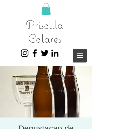
Priscilla
Colares
Degustaçao de