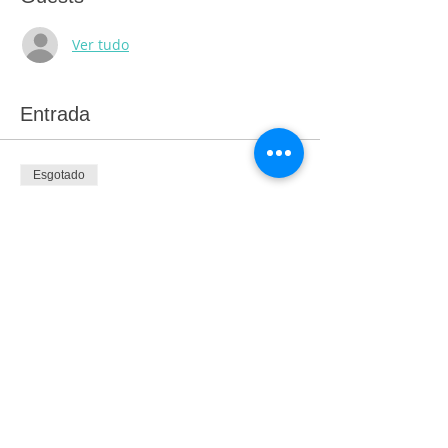
Ver tudo
Entrada
Esgotado
Tipo de ingresso
Degustaçao de Westvleteren
Preço
R$ 1.170,00
Esse evento está esgotado.
© 2025 by pricolares sommelieria - All rights