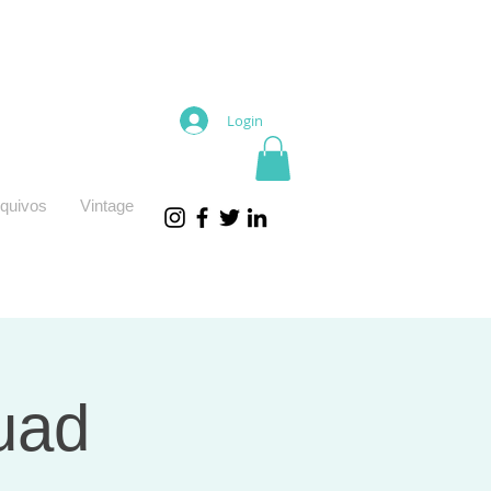
Login
quivos
Vintage
uad