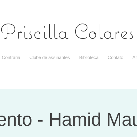
Priscilla Colares
Confraria
Clube de assinantes
Biblioteca
Contato
Ar
ento - Hamid Ma