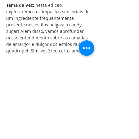
Tema da Vez:
 nesta edição, 
exploraremos os impactos sensoriais de 
um ingrediente frequentemente 
presente nos estilos belgas: o candy 
sugar! Além disso, vamos aprofundar 
nosso entendimento sobre as camadas 
de amargor e dulçor dos estilos dubbel e 
quadrupel. Sim, você leu certo, amargor.
Nada melhor do que aprender 
degustando, né? Por isso, vamos analisar 
juntos a 
Straffe Hendrik Quadrupel
, da 
cervejaria belga De Halve Maan
, uma 
cerveja que traduz na prática tudo o que 
vamos discutir.
🎙️ Convidados Especiais:
Leonardo Vidal 
– Sommelier de 
cervejas, que está indo para a 
Alemanha competir na delegação 
brasileira do campeonato de 