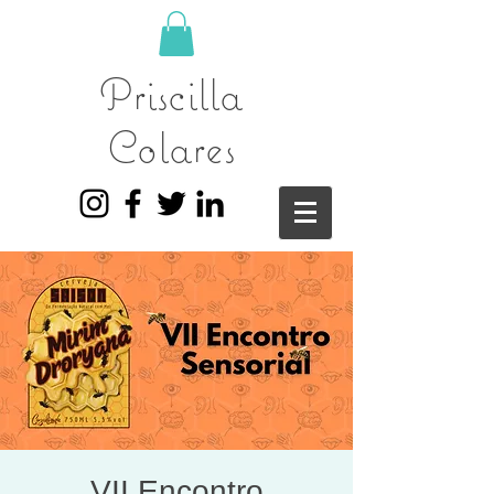
Priscilla
Colares
VII Encontro