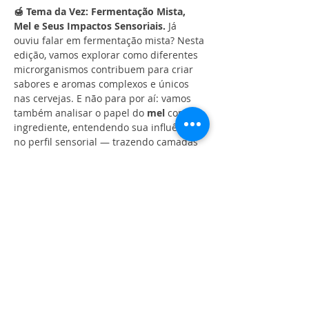
🍯 Tema da Vez: Fermentação Mista, 
Mel e Seus Impactos Sensoriais. 
Já 
ouviu falar em fermentação mista? Nesta 
edição, vamos explorar como diferentes 
microrganismos contribuem para criar 
sabores e aromas complexos e únicos 
nas cervejas. E não para por aí: vamos 
também analisar o papel do 
mel
 como 
ingrediente, entendendo sua influência 
no perfil sensorial — trazendo camadas 
de complexidade, sutileza e aquela 
doçura natural que faz toda a diferença.
Nada melhor do que aprender 
degustando, né? Por isso, vamos analisar 
juntos a 
Saison Mirim Droryana
, da 
CozaLinda
, uma cerveja que traduz na 
prática tudo o que vamos discutir. 🍺🐝
🎙️ Convidados Especiais:
• 
Bia Amorim
 – Sommelière e jurada em 