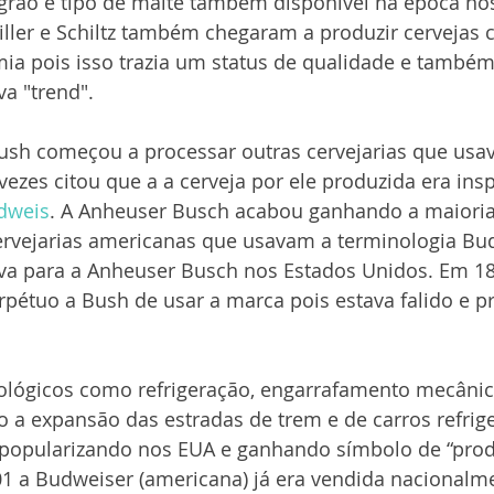
 grão e tipo de malte também disponível na época nos
iller e Schiltz também chegaram a produzir cervejas
ia pois isso trazia um status de qualidade e também
va "trend".
Bush começou a processar outras cervejarias que usa
vezes citou que a a cerveja por ele produzida era ins
dweis
. A Anheuser Busch acabou ganhando a maioria
ervejarias americanas que usavam a terminologia Bud
iva para a Anheuser Busch nos Estados Unidos. Em 1
rpétuo a Bush de usar a marca pois estava falido e p
lógicos como refrigeração, engarrafamento mecânic
o a expansão das estradas de trem e de carros refrig
popularizando nos EUA e ganhando símbolo de “prod
1 a Budweiser (americana) já era vendida nacionalme