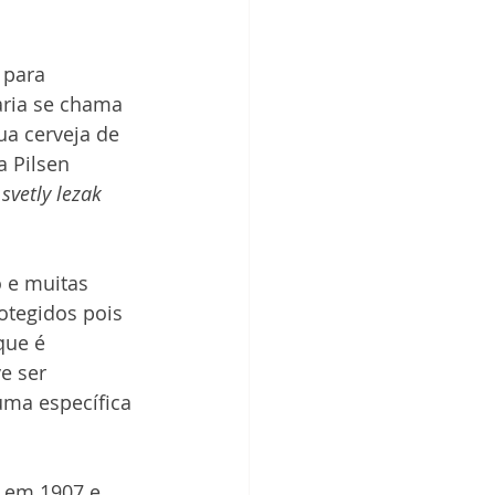
 para 
aria se chama 
a cerveja de 
 Pilsen 
 
svetly lezak 
 e muitas 
tegidos pois 
que é 
e ser 
ma específica 
 em 1907 e 