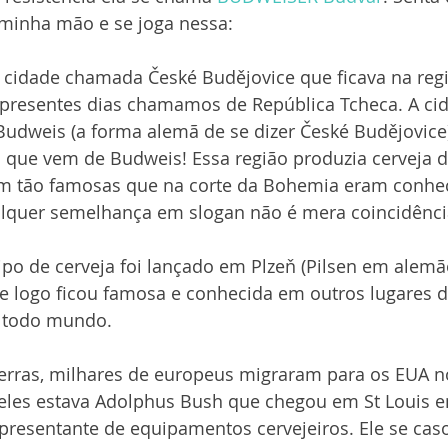
 minha mão e se joga nessa:
a cidade chamada České Budějovice que ficava na reg
presentes dias chamamos de República Tcheca. A c
udweis (a forma alemã de se dizer České Budějovice
o que vem de Budweis! Essa região produzia cerveja d
eram tão famosas que na corte da Bohemia eram conh
ualquer semelhança em slogan não é mera coincidênci
po de cerveja foi lançado em Plzeň (Pilsen em alem
e logo ficou famosa e conhecida em outros lugares d
 todo mundo. 
erras, milhares de europeus migraram para os EUA 
e eles estava Adolphus Bush que chegou em St Louis 
resentante de equipamentos cervejeiros. Ele se caso