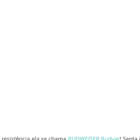
resistência ela se chama 
BUDWEISER Budvar
! Senta