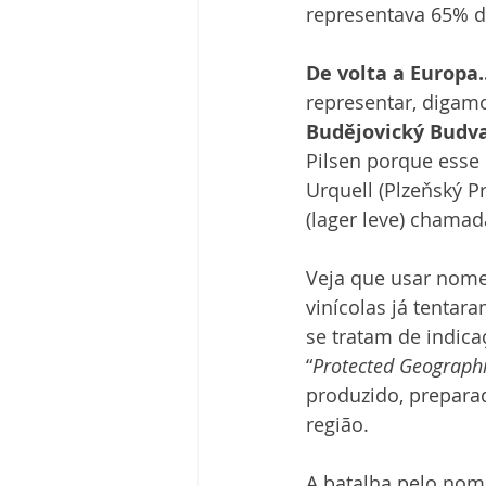
representava 65% 
De volta a Europa..
representar, digamo
Budějovický Budv
Pilsen porque esse 
Urquell (Plzeňský 
(lager leve) chama
Veja que usar nome
vinícolas já tenta
se tratam de indic
“
Protected Geographi
produzido, prepara
região. 
A batalha pelo nom