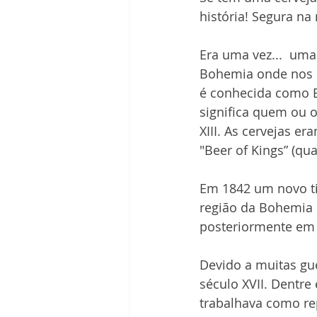
história! Segura na
Era uma vez...  um
Bohemia onde nos 
é conhecida como B
significa quem ou 
XIII. As cervejas 
"Beer of Kings” (q
Em 1842 um novo ti
região da Bohemia 
posteriormente em
Devido a muitas gu
século XVII. Dentr
trabalhava como rep