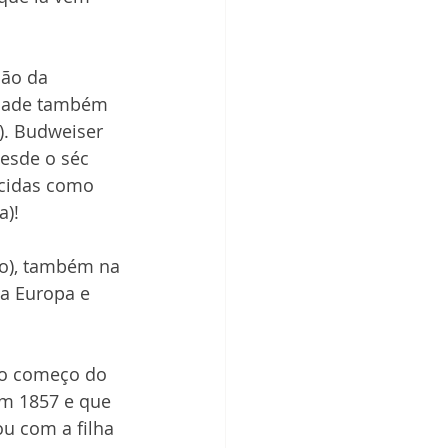
ião da 
idade também 
). Budweiser 
esde o séc 
ecidas como 
a)!
ão), também na 
a Europa e 
no começo do 
em 1857 e que 
u com a filha 