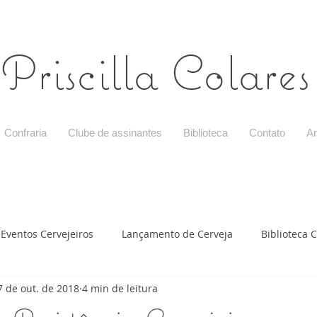
Priscilla Colares
Confraria
Clube de assinantes
Biblioteca
Contato
Ar
Eventos Cervejeiros
Lançamento de Cerveja
Biblioteca C
7 de out. de 2018
4 min de leitura
ção com cerveja