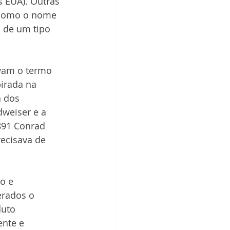
 EUA). Outras 
 como o nome 
 de um tipo 
vam o termo 
pirada na 
 dos 
weiser e a 
891 Conrad 
recisava de 
o e 
erados o 
uto 
nte e 