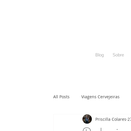
Blog
Sobre
All Posts
Viagens Cervejeiras
Priscilla Colares
2
Adega Cervejeira
Harmoniza