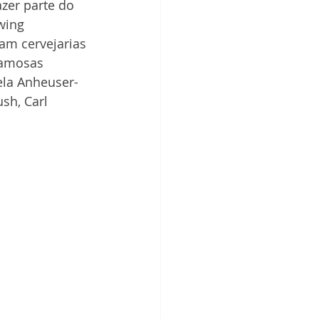
zer parte do 
wing 
m cervejarias 
famosas 
ela Anheuser-
sh, Carl 