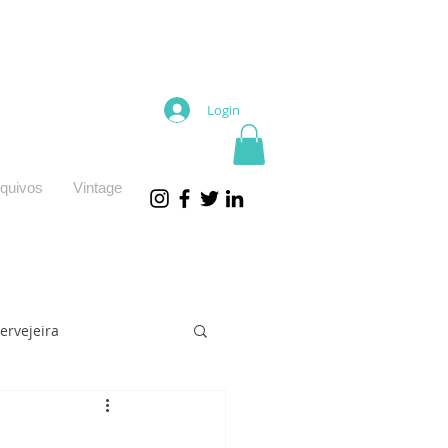
Login
quivos
Vintage
ervejeira