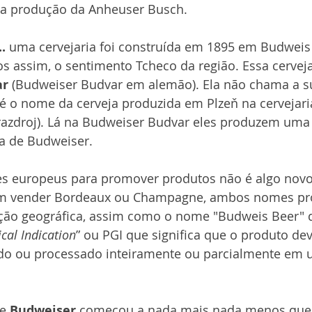
da produção da Anheuser Busch.
.
 uma cervejaria foi construída em 1895 em Budweis
s assim, o sentimento Tcheco da região. Essa cervej
ar
 (Budweiser Budvar em alemão). Ela não chama a su
é o nome da cerveja produzida em Plzeň na cervejaria
Prazdroj). Lá na Budweiser Budvar eles produzem uma
da de Budweiser.
s europeus para promover produtos não é algo novo
ram vender Bordeaux ou Champagne, ambos nomes pro
ação geográfica, assim como o nome "Budweis Beer" 
cal Indication
” ou PGI que significa que o produto dev
do ou processado inteiramente ou parcialmente em u
e 
Budweiser
 começou a nada mais nada menos que