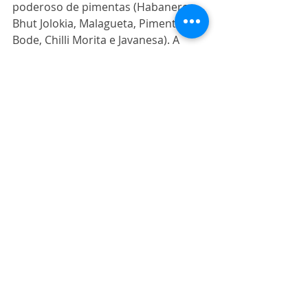
poderoso de pimentas (Habanero, 
Bhut Jolokia, Malagueta, Pimenta de 
Bode, Chilli Morita e Javanesa). A 
cerveja é uma releitura do rótulo 
Petroleum e apesar do time de 
pimentas ser bem ardido a 
combinação resultou em um 
produto bem equilibrado. No aroma 
as notas de cacau, café, chocolate 
amargo e frutas vermelhas estão 
perceptíveis. O sabor repete 
algumas das características 
aromáticas, com amargor presente 
e destaque para o cacau. A pimenta 
aparece mesmo no retrogosto, e é aí 
que a brincadeira fica divertida. A 
cada gole a sensação de ardência da 
pimenta aumenta. Ideal para 
aquelas pessoas que querem se 