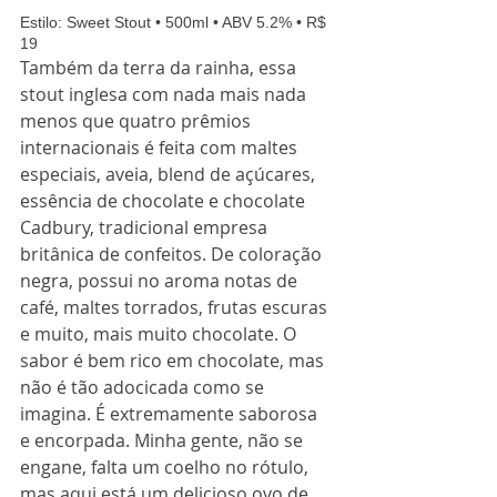
Estilo: Sweet Stout • 500ml • ABV 5.2% • R$ 
19 
Também da terra da rainha, essa 
stout inglesa com nada mais nada 
menos que quatro prêmios 
internacionais é feita com maltes 
especiais, aveia, blend de açúcares, 
essência de chocolate e chocolate 
Cadbury, tradicional empresa 
britânica de confeitos. De coloração 
negra, possui no aroma notas de 
café, maltes torrados, frutas escuras 
e muito, mais muito chocolate. O 
sabor é bem rico em chocolate, mas 
não é tão adocicada como se 
imagina. É extremamente saborosa 
e encorpada. Minha gente, não se 
engane, falta um coelho no rótulo, 
mas aqui está um delicioso ovo de 