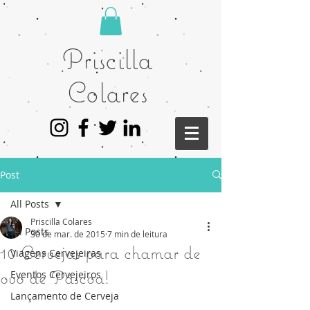
Priscilla
Colares
Post
All Posts
Priscilla Colares
All Posts
30 de mar. de 2015
7 min de leitura
10 Cervejas para chamar de
Viagens Cervejeiras
ovo de Páscoa!
Eventos Cervejeiros
Lançamento de Cerveja