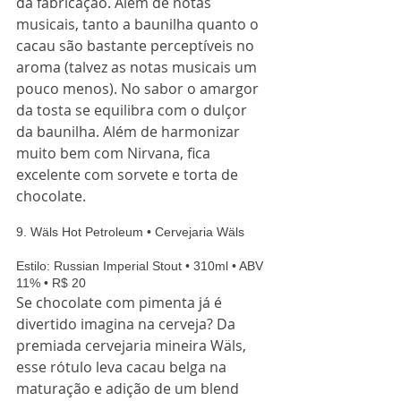
da fabricação. Além de notas 
musicais, tanto a baunilha quanto o 
cacau são bastante perceptíveis no 
aroma (talvez as notas musicais um 
pouco menos). No sabor o amargor 
da tosta se equilibra com o dulçor 
da baunilha. Além de harmonizar 
muito bem com Nirvana, fica 
excelente com sorvete e torta de 
chocolate. 
9. Wäls Hot Petroleum • Cervejaria Wäls
Estilo: Russian Imperial Stout • 310ml • ABV 
11% • R$ 20 
Se chocolate com pimenta já é 
divertido imagina na cerveja? Da 
premiada cervejaria mineira Wäls, 
esse rótulo leva cacau belga na 
maturação e adição de um blend 