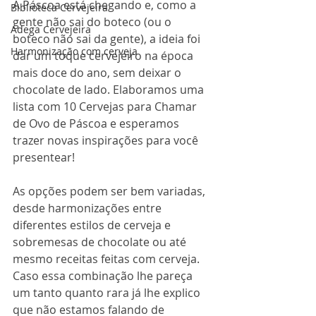
A Páscoa está chegando e, como a 
Biblioteca Cervejeira
gente não sai do boteco (ou o 
Adega Cervejeira
boteco não sai da gente), a ideia foi 
Harmonização com cerveja
dar um toque cervejeiro na época 
mais doce do ano, sem deixar o 
chocolate de lado. Elaboramos uma 
lista com 10 Cervejas para Chamar 
de Ovo de Páscoa e esperamos 
trazer novas inspirações para você 
presentear! 
As opções podem ser bem variadas, 
desde harmonizações entre 
diferentes estilos de cerveja e 
sobremesas de chocolate ou até 
mesmo receitas feitas com cerveja. 
Caso essa combinação lhe pareça 
um tanto quanto rara já lhe explico 
que não estamos falando de 