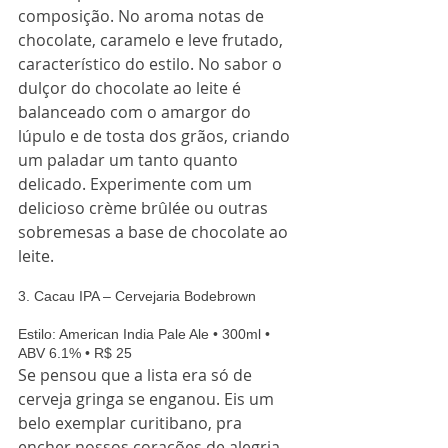
composição. No aroma notas de 
chocolate, caramelo e leve frutado, 
característico do estilo. No sabor o 
dulçor do chocolate ao leite é 
balanceado com o amargor do 
lúpulo e de tosta dos grãos, criando 
um paladar um tanto quanto 
delicado. Experimente com um 
delicioso crème brûlée ou outras 
sobremesas a base de chocolate ao 
leite. 
3. Cacau IPA – Cervejaria Bodebrown
Estilo: American India Pale Ale • 300ml • 
ABV 6.1% • R$ 25 
Se pensou que a lista era só de 
cerveja gringa se enganou. Eis um 
belo exemplar curitibano, pra 
encher nossos corações de alegria. 