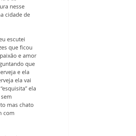
ura nesse 
a cidade de 
eu escutei 
zes que ficou 
paixão e amor 
erguntando que 
erveja e ela 
veja ela vai 
esquisita” ela 
, sem 
to mas chato 
m com 