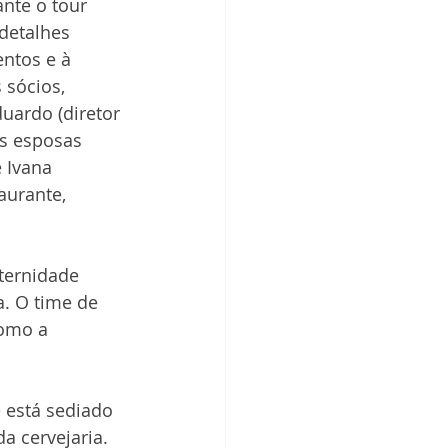
ante o tour 
detalhes 
ntos e à 
 sócios, 
duardo (diretor 
as esposas 
 Ivana 
aurante, 
ternidade 
. O time de 
omo a 
 está sediado 
 cervejaria. 