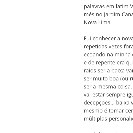
palavras em latim V
mês no Jardim Cana
Nova Lima.
Fui conhecer a nova
repetidas vezes for
ecoando na minha c
e de repente era qu
raios seria baixa v
ser muito boa (ou r
ser a mesma coisa. 
vai estar sempre ig
decepções… baixa v
mesmo é tomar cerv
múltiplas personal