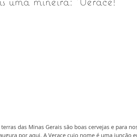
s uma mineira: Verace!
 terras das Minas Gerais são boas cervejas e para nos
ugura por aqui. A Verace cujo nome é uma junção en