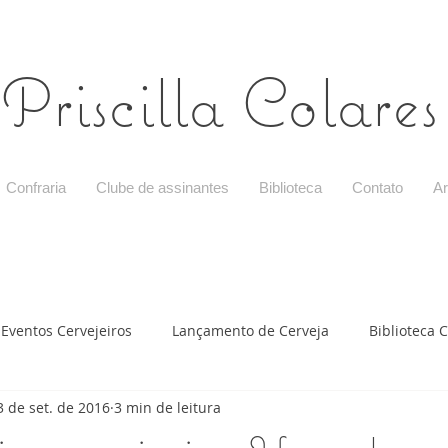
Priscilla Colares
Confraria
Clube de assinantes
Biblioteca
Contato
Ar
Eventos Cervejeiros
Lançamento de Cerveja
Biblioteca C
3 de set. de 2016
3 min de leitura
ção com cerveja