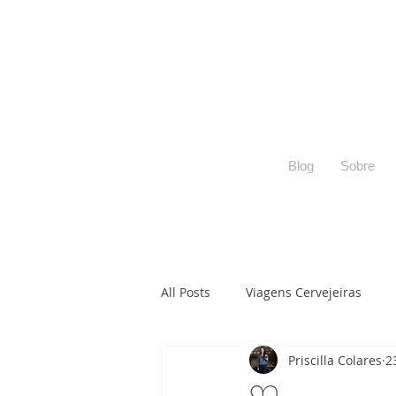
Blog
Sobre
All Posts
Viagens Cervejeiras
Priscilla Colares
2
Adega Cervejeira
Harmoniza