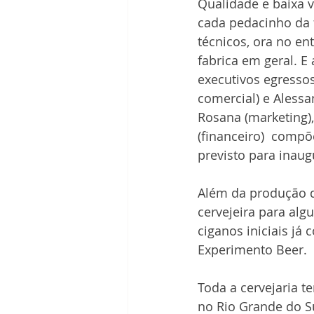
Qualidade e baixa v
cada pedacinho da f
técnicos, ora no e
fabrica em geral. E
executivos egressos
comercial) e Alessan
Rosana (marketing), 
(financeiro)  compõ
previsto para inaug
Além da produção d
cervejeira para alg
ciganos iniciais j
Experimento Beer.
Toda a cervejaria t
no Rio Grande do S