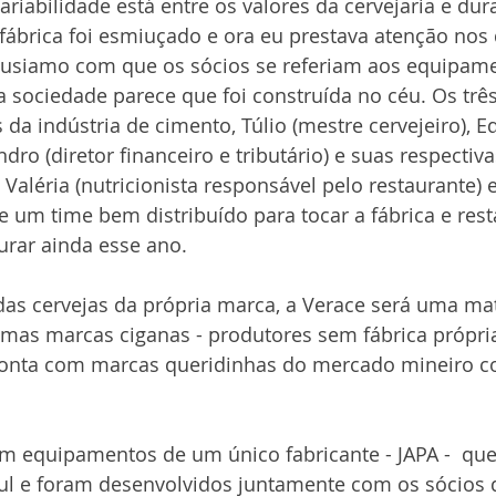
ariabilidade está entre os valores da cervejaria e dur
ábrica foi esmiuçado e ora eu prestava atenção nos 
ntusiamo com que os sócios se referiam aos equipame
 a sociedade parece que foi construída no céu. Os três
 da indústria de cimento, Túlio (mestre cervejeiro), E
dro (diretor financeiro e tributário) e suas respectiv
Valéria (nutricionista responsável pelo restaurante) e
e um time bem distribuído para tocar a fábrica e rest
urar ainda esse ano. 
as cervejas da própria marca, a Verace será uma ma
umas marcas ciganas - produtores sem fábrica própria
á conta com marcas queridinhas do mercado mineiro c
em equipamentos de um único fabricante - JAPA -  que
ul e foram desenvolvidos juntamente com os sócios da