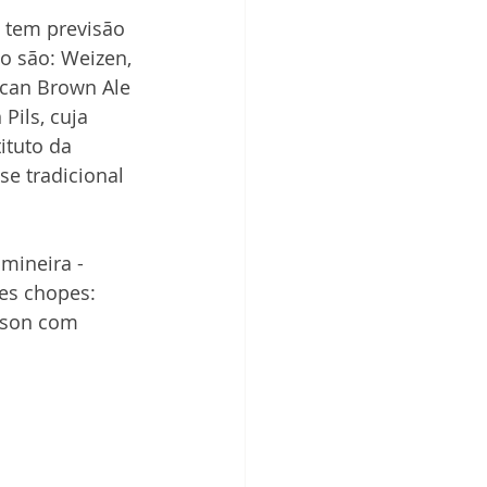
n tem previsão 
o são: Weizen, 
ican Brown Ale 
ils, cuja 
ituto da 
se tradicional 
mineira - 
es chopes: 
ison com 