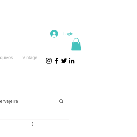
Login
quivos
Vintage
ervejeira