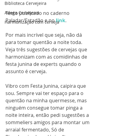
Biblioteca Cervejeira
Adega Cervejeira
Texto publicado no caderno 
Paladar/Estadão e no 
link
.
Harmonização com cerveja
Por mais incrível que seja, não dá 
para tomar quentão a noite toda. 
Veja três sugestões de cervejas que 
harmonizam com as comidinhas de 
festa junina de experts quando o 
assunto é cerveja.
Vibro com Festa Junina, caipira que 
sou. Sempre vai ter espaço para o 
quentão na minha quermesse, mas 
ninguém consegue tomar pinga a 
noite inteira, então pedi sugestões a 
sommeliers amigos para montar um 
arraial fermentado, Só de 