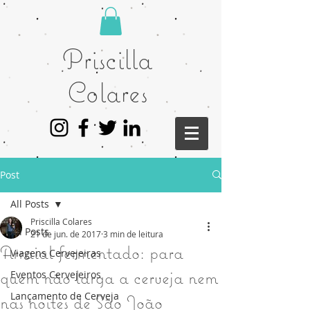
Priscilla
Colares
Post
All Posts
Priscilla Colares
All Posts
21 de jun. de 2017
3 min de leitura
Arraial fermentado: para
Viagens Cervejeiras
quem não larga a cerveja nem
Eventos Cervejeiros
Lançamento de Cerveja
nas noites de São João