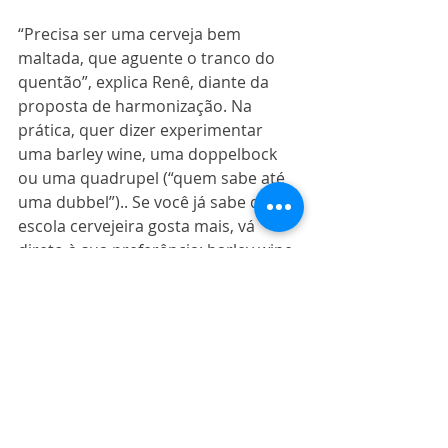
“Precisa ser uma cerveja bem 
maltada, que aguente o tranco do 
quentão”, explica Renê, diante da 
proposta de harmonização. Na 
prática, quer dizer experimentar 
uma barley wine, uma doppelbock 
ou uma quadrupel (“quem sabe até 
uma dubbel”).. Se você já sabe qual 
escola cervejeira gosta mais, vá 
direto à sua preferência: barley wine 
é escola inglesa, doppelbock é escola 
alemã e quadrupel é belga. Agora, se 
for pra escolher um único rótulo, 
Renê sugere a Insana Pinhão Barley 
Wine, que já sai de fábrica em clima 
junino, uma vez que leva pinhão em 
sua composição e matura com casca 
de pinhão – para realçar cor e 